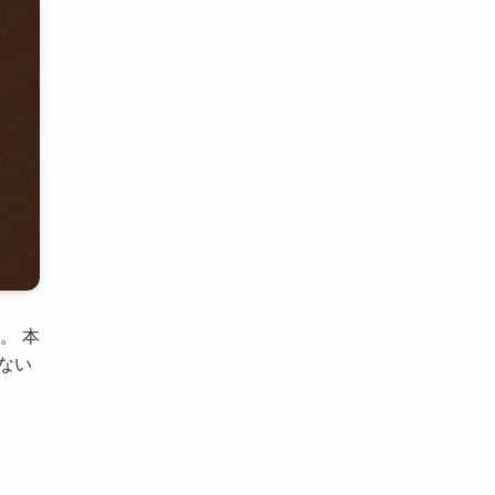
。 本
ない