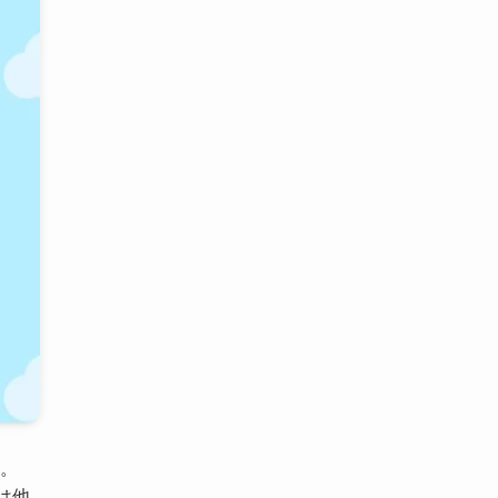
す。
は他