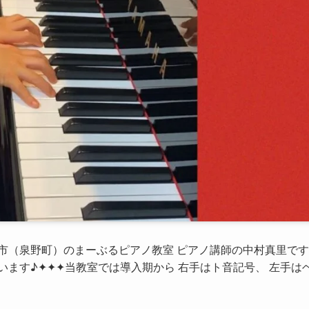
市（泉野町）のまーぶるピアノ教室 ピアノ講師の中村真里で
います♪✦✦✦当教室では導入期から 右手はト音記号、 左手は