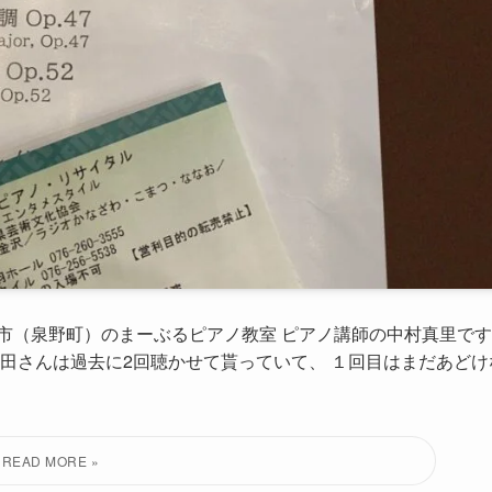
市（泉野町）のまーぶるピアノ教室 ピアノ講師の中村真里です
牛田さんは過去に2回聴かせて貰っていて、 １回目はまだあどけ