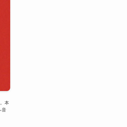
す。本
ヘ音