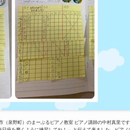
市（泉野町）のまーぶるピアノ教室 ピアノ講師の中村真里で
「毎日歯を磨くように練習してね！」 と伝えて来ました。ピアノ