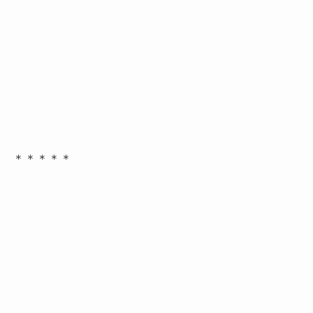
＊＊＊＊＊