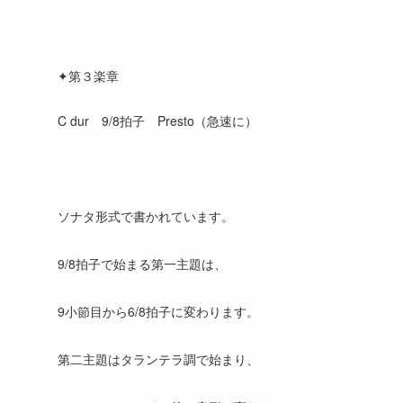
✦第３楽章
C dur 9/8拍子 Presto（急速に）
ソナタ形式で書かれています。
9/8拍子で始まる第一主題は、
9小節目から6/8拍子に変わります。
第二主題はタランテラ調で始まり、