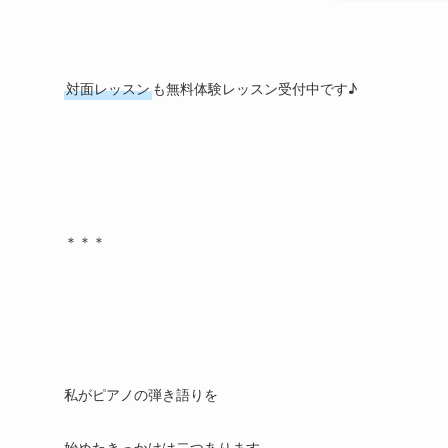
対面レッスン
も無料体験レッスン受付中です♪
＊＊＊
私がピアノの弾き語りを
始めたきっかけは二つあります。