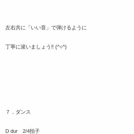
左右共に「いい音」で弾けるように
丁寧に浚いましょう‼ (^○^)
７．ダンス
D dur 2/4拍子