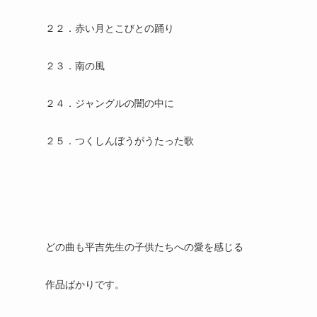
２２．赤い月とこびとの踊り
２３．南の風
２４．ジャングルの闇の中に
２５．つくしんぼうがうたった歌
どの曲も平吉先生の子供たちへの愛を感じる
作品ばかりです。